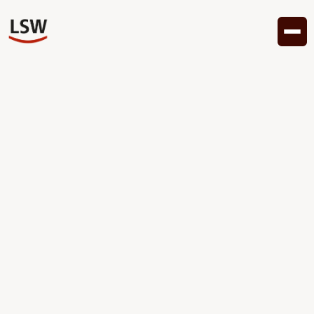
May 28, 2024
Business
Introduction to
accounting: basics for
beginners